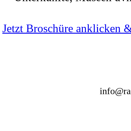
Jetzt Broschüre anklicken 
VMR Radkarten V
Fehntjer Str.
Telefon
E-mail:
info@ra